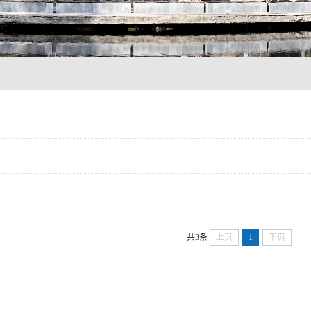
共3条
上页
1
下页