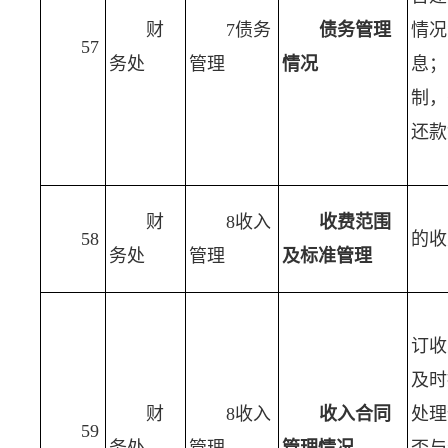
财
7债务
债务管理
情况
57
务处
管理
情况
息；
制，
还款
财
8收入
收费范围
58
的收
务处
管理
及标准管理
订收
及时
财
8收入
收入合同
处理
59