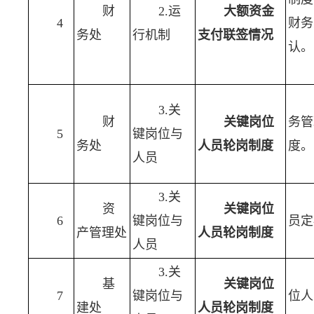
财
2.运
大额资金
4
财务
务处
行机制
支付联签情况
认。
3.关
财
关键岗位
务管
5
键岗位与
务处
人员轮岗制度
度。
人员
3.关
资
关键岗位
6
键岗位与
员定
产管理处
人员轮岗制度
人员
3.关
基
关键岗位
7
键岗位与
位人
建处
人员轮岗制度