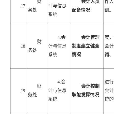
财
会计人员
作人
17
计与信息
务处
配备情况
训。
系统
4.会
会计管理
度，
财
18
计与信息
制度建立健全
会计
务处
系统
情况
循、
4.会
进行
财
会计控制
19
计与信息
会计
务处
职能发挥情况
系统
统的