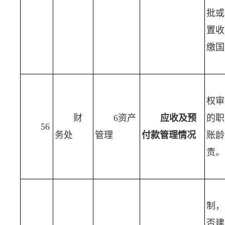
批或
置收
缴国
权审
财
6资产
应收及预
的职
56
务处
管理
付款管理情况
账龄
责。
制，
否建