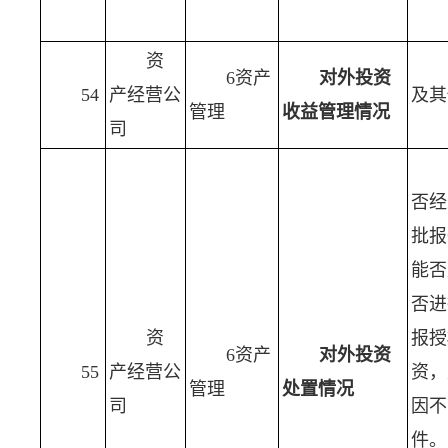
资
6资产
对外投资
54
产经营公
及其
管理
收益管理情况
司
否经
批报
能否
否进
资
报授
6资产
对外投资
55
产经营公
资，
管理
处置情况
司
因不
件。