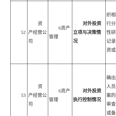
织相
资
对外投资
行分
6资产
52
产经营公
立项与决策情
性研
管理
司
况
记录
资或
确出
资
人员
6资产
对外投资
53
产经营公
案的
管理
执行控制情况
司
审查
或备