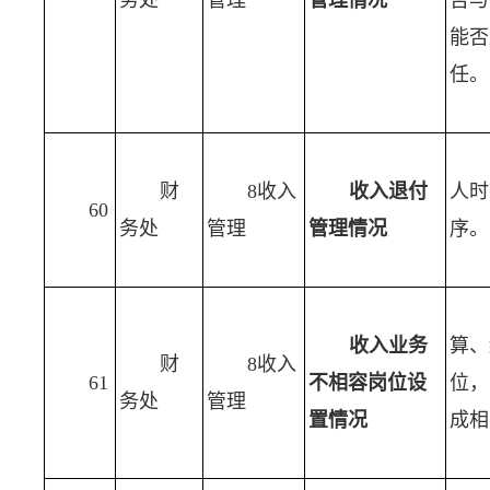
务处
管理
管理情况
否与
能否
任。
财
8收入
收入退付
人时
60
务处
管理
管理情况
序。
收入业务
算、
财
8收入
61
不相容岗位设
位，
务处
管理
置情况
成相