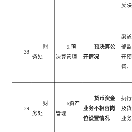
反映
渠道
财
5.预
预决算公
部监
38
务处
决算管理
开情况
开预
督。
货币资金
执行
财
6资产
39
业务不相容岗
及货
务处
管理
位设置情况
业务