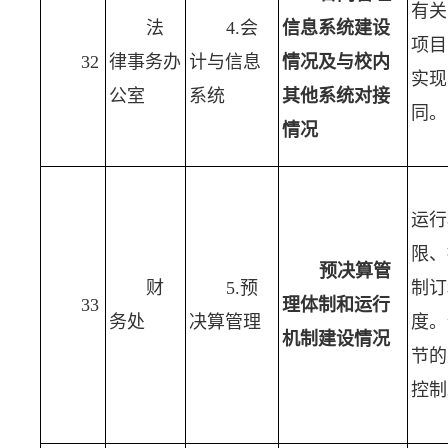
有关
法
4.会
信息系统建设
项目
32
律事务办
计与信息
情况及与校内
实现
公室
系统
其他系统对接
同。
情况
运行
限、
预决算管
财
5.预
制订
33
理体制和运行
务处
决算管理
度。
机制建设情况
节的
控制