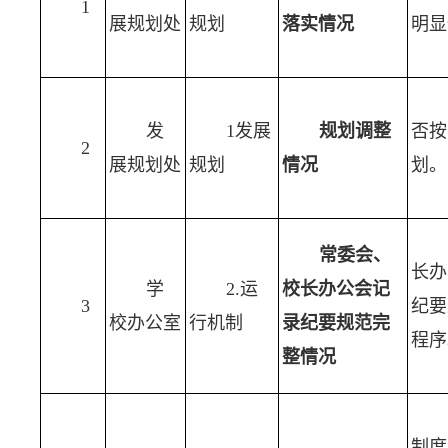
1
展规划处
规划
落实情况
明显
发
1发展
规划调整
否按
2
展规划处
规划
情况
划。
常委会、
长办
学
2.运
校长办公会记
3
纪要
校办公室
行机制
录纪要规范完
程序
整情况
制度