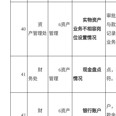
审批
实物资产
资
6资产
与款
40
业务不相容岗
产管理处
管理
记录
位设置情况
业务
财
6资产
现金盘点
点，
41
务处
管理
情况
符。
户，
财
6资产
银行账户
42
款余