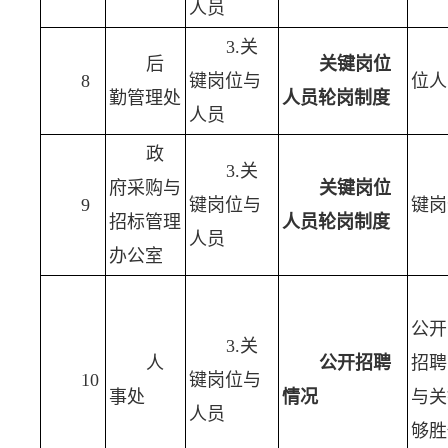
人员
3.关
后
关键岗位
8
键岗位与
位人
勤管理处
人员轮岗制度
人员
政
3.关
府采购与
关键岗位
9
键岗位与
键岗
招标管理
人员轮岗制度
人员
办公室
公开
3.关
人
公开招聘
招聘
10
键岗位与
事处
情况
与关
人员
够胜