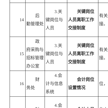
3.关
关键岗位
后
有关
14
键岗位与
人员离职工作
勤管理处
接。
人员
交接制度
政
3.关
关键岗位
府采购与
有关
15
键岗位与
人员离职工作
招标管理
接。
人员
交接制度
办公室
4.会
财
会计岗位
16
计与信息
位，
务处
设置情况
系统
4.会