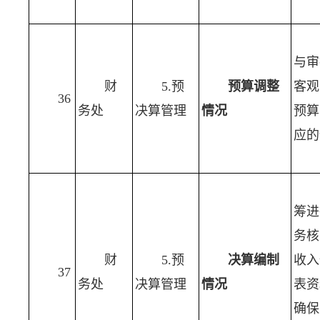
与审
财
5.预
预算调整
客观
36
务处
决算管理
情况
预算
应的
筹进
务核
财
5.预
决算编制
收入
37
务处
决算管理
情况
表资
确保