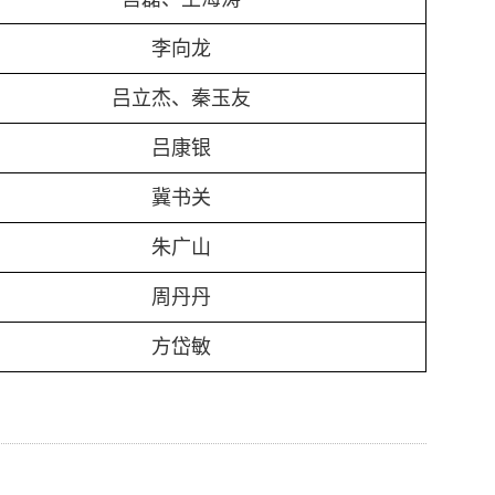
李向龙
吕立杰、秦玉友
吕康银
冀书关
朱广山
周丹丹
方岱敏