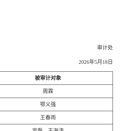
审计处
2026年5月18日
被审计对象
周霖
鄂义强
王春雨
宫磊、王海涛